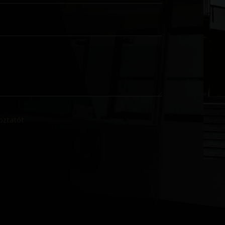
koztatót