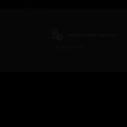
Hívjon minket telefonon
+36 20/995-0687