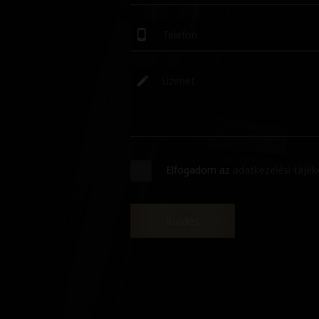
Elfogadom az
adatkezelési tájé
Küldés