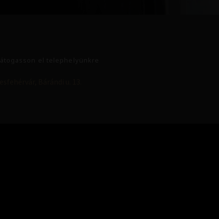
átogasson el telephelyünkre
sfehérvár, Bárándi u. 13.