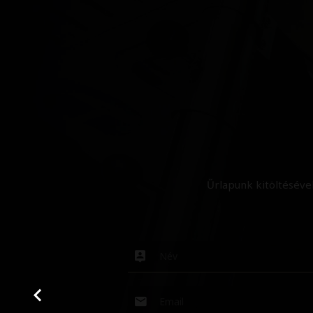
Űrlapunk kitöltéséve