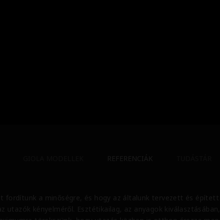
GIOLA MODELLEK
REFERENCIÁK
TUDÁSTÁR
t fordítunk a minőségre, és hogy az általunk tervezett és építet
y az utazók kényelméről. Esztétikailag, az anyagok kiválasztásában