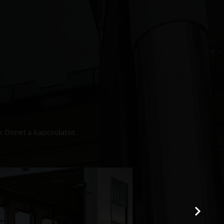
 Önnel a kapcsolatot.