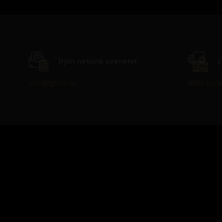
Írjon nekünk üzenetet
L
info@giola.hu
8000 Széke