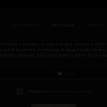
GIOLA MODELLEK
REFERENCIÁK
TUDÁSTÁR
t fordítunk a minőségre, és hogy az általunk tervezett és építet
y az utazók kényelméről. Esztétikailag, az anyagok kiválasztásában
ximumra törekszünk, hogy utazás közben is otthon érezze mag
Elfogadom az
adatkezelési tájékoztatót