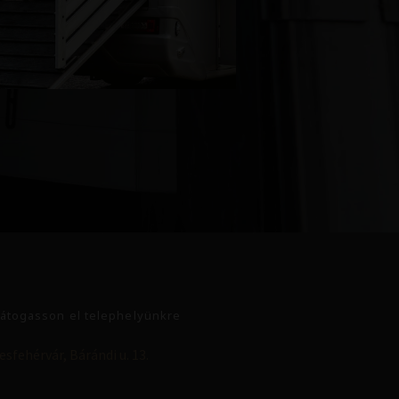
átogasson el telephelyünkre
sfehérvár, Bárándi u. 13.