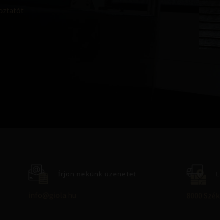
koztatót
Írjon nekünk üzenetet
L
info@giola.hu
8000 Széke