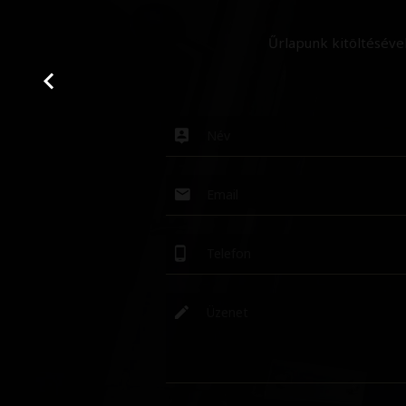
Űrlapunk kitöltéséve