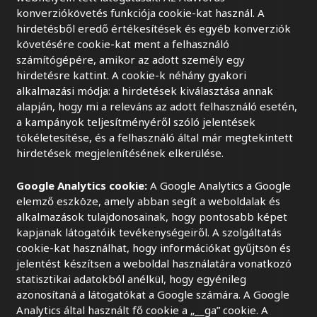
konverziókövetés funkciója cookie-kat használ. A
hirdetésből eredő értékesítések és egyéb konverziók
követésére cookie-kat ment a felhasználó
számítógépére, amikor az adott személy egy
hirdetésre kattint. A cookie-k néhány gyakori
alkalmazási módja: a hirdetések kiválasztása annak
alapján, hogy mi a releváns az adott felhasználó esetén,
a kampányok teljesítményéről szóló jelentések
tökéletesítése, és a felhasználó által már megtekintett
hirdetések megjelenítésének elkerülése.
Google Analytics cookie:
A Google Analytics a Google
elemző eszköze, amely abban segít a weboldalak és
alkalmazások tulajdonosainak, hogy pontosabb képet
kapjanak látogatóik tevékenységeiről. A szolgáltatás
cookie-kat használhat, hogy információkat gyűjtsön és
jelentést készítsen a weboldal használatára vonatkozó
statisztikai adatokból anélkül, hogy egyénileg
azonosítaná a látogatókat a Google számára. A Google
Analytics által használt fő cookie a „__ga” cookie. A