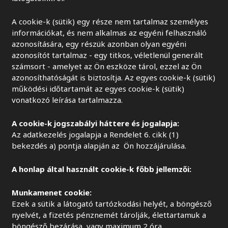
A cookie-k (sütik) egy része nem tartalmaz személyes
információkat, és nem alkalmas az egyéni felhasználó
azonosítására, egy részük azonban olyan egyéni
azonosítót tartalmaz - egy titkos, véletlenül generált
számsort - amelyet az Ön eszköze tárol, ezzel az Ön
azonosíthatóságát is biztosítja. Az egyes cookie-k (sütik)
működési időtartamát az egyes cookie-k (sütik)
vonatkozó leírása tartalmazza.
A cookie-k jogszabályi háttere és jogalapja:
Az adatkezelés jogalapja a Rendelet 6. cikk (1)
bekezdés a) pontja alapján az Ön hozzájárulása.
A honlap által használt cookie-k főbb jellemzői:
Munkamenet cookie:
Ezek a sütik a látogató tartózkodási helyét, a böngésző
nyelvét, a fizetés pénznemét tárolják, élettartamuk a
böngésző bezárása, vagy maximum 2 óra.