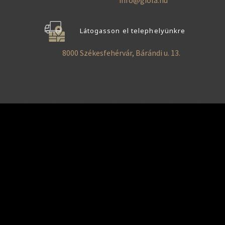
Látogasson el telephelyünkre
8000 Székesfehérvár, Bárándi u. 13.