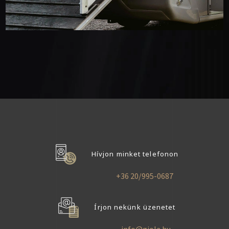
Hívjon minket telefonon
+36 20/995-0687
Írjon nekünk üzenetet
info@giola.hu