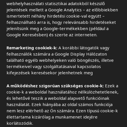
webhelyhasználati statisztikai adatokból készülő
jelentések mellett a Google Analytics – az előbbiekben
ismertetett néhány hirdetési cookie-val együtt –
felhasználható arra is, hogy relevánsabb hirdetéseket
jelenítsünk meg a Google-termékekben (például a
Google Keresésben) és szerte az interneten.
Remarketing cookiek-k:
A korábbi látogatók vagy
felhasználók számára a Google Display Hálózaton
található egyéb webhelyeken való böngészés, illetve
termékeivel vagy szolgáltatásaival kapcsolatos
kifejezések keresésekor jelenhetnek meg
A működéshez szigorúan szükséges cookie-k:
Ezek a
cookie-k a weboldal használatához nélkülözhetetlenek,
és lehetővé teszik a weboldal alapvető funkcióinak
használatát. Ezek hiányába az oldal számos funkciója
nem lesz elérhető az Ön számára. Ezen típusú cookie-k
élettartama kizárólag a munkamenet idejére
korlátozódik.