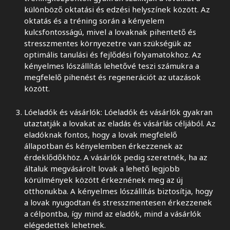
különböző oktatási és edzési helyszínek között. Az
oktatás és a tréning során a kényelem
kulcsfontosságú, mivel a lovaknak pihentető és
stresszmentes környezetre van szükségük az
optimális tanulási és fejlődési folyamatokhoz. Az
kényelmes lószállítás lehetővé teszi számukra a
megfelelő pihenést és regenerációt az utazások
között.
Lóeladók és vásárlók: Lóeladók és vásárlók gyakran
utaztatják a lovakat az eladás és vásárlás céljából. Az
eladóknak fontos, hogy a lovak megfelelő
állapotban és kényelemben érkezzenek az
érdeklődőkhöz. A vásárlók pedig szeretnék, ha az
általuk megvásárolt lovak a lehető legjobb
körülmények között érkeznének meg az új
otthonukba. A kényelmes lószállítás biztosítja, hogy
a lovak nyugodtan és stresszmentesen érkezzenek
a célpontba, így mind az eladók, mind a vásárlók
elégedettek lehetnek.