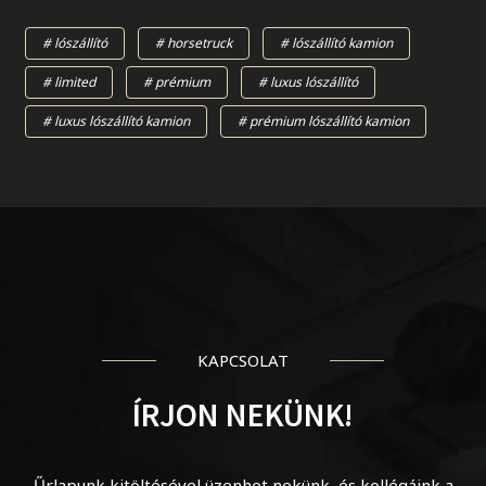
lószállító
horsetruck
lószállító kamion
limited
prémium
luxus lószállító
luxus lószállító kamion
prémium lószállító kamion
KAPCSOLAT
ÍRJON NEKÜNK!
Űrlapunk kitöltésével üzenhet nekünk, és kollégáink a