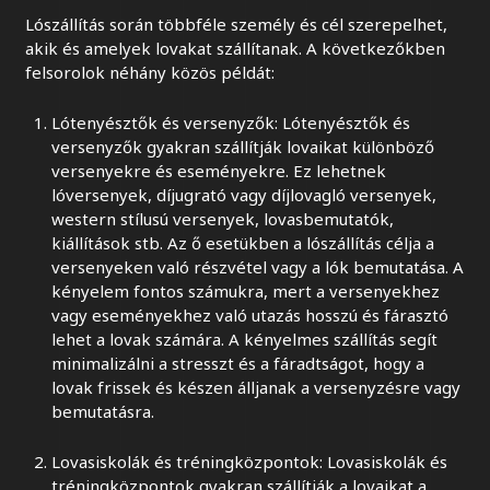
Lószállítás során többféle személy és cél szerepelhet,
akik és amelyek lovakat szállítanak. A következőkben
felsorolok néhány közös példát:
Lótenyésztők és versenyzők: Lótenyésztők és
versenyzők gyakran szállítják lovaikat különböző
versenyekre és eseményekre. Ez lehetnek
lóversenyek, díjugrató vagy díjlovagló versenyek,
western stílusú versenyek, lovasbemutatók,
kiállítások stb. Az ő esetükben a lószállítás célja a
versenyeken való részvétel vagy a lók bemutatása. A
kényelem fontos számukra, mert a versenyekhez
vagy eseményekhez való utazás hosszú és fárasztó
lehet a lovak számára. A kényelmes szállítás segít
minimalizálni a stresszt és a fáradtságot, hogy a
lovak frissek és készen álljanak a versenyzésre vagy
bemutatásra.
Lovasiskolák és tréningközpontok: Lovasiskolák és
tréningközpontok gyakran szállítják a lovaikat a